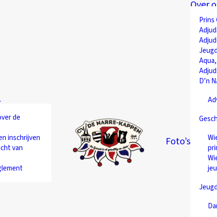
Over o
Prins
Adjud
Adjud
Jeugd
Aqua,
Adjud
D’n N
Ad
over de
Gesch
en inschrijven
Wie
Foto’s
cht van
pri
Wie
glement
je
Jeug
Da