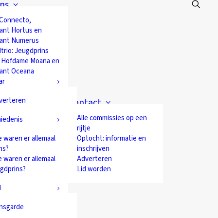
ns
 Connecto,
ant Hortus en
ant Numerus
trio: Jeugdprins
 Hofdame Moana en
ant Oceana
ar
verteren
Contact
Alle commissies op een
iedenis
rijtje
 waren er allemaal
Optocht: informatie en
ns?
inschrijven
 waren er allemaal
Adverteren
ugdprins?
Lid worden
d
nsgarde