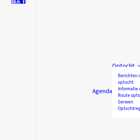
Optocht
Berichten 
optocht
Informatie 
Agenda
Route opto
Gerwen
Optochtre