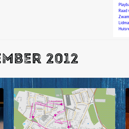
Play
Raad 
Zwam
Lidma
Huisr
mber 2012