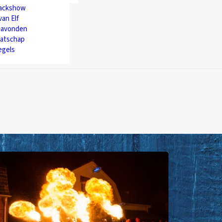
backshow
van Elf
avonden
atschap
egels