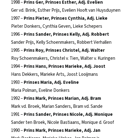
1998 –
Prins Ger, Prinses Esther, Adj. Evelien
Ger vd. Brink, Esther Prijs, Evelien Hooft van Huysduynen
1997 –
Prins Pieter, Prinses Cynthia, Adj. Lieke
Pieter Donkers, Cynthia Geven, Lieke Schepers
1996 –
Prins Sander, Prinses Kelly, Adj. Robbert
Sander Prijs, Kelly Schoenmakers, Robbert Verhallen
1995 –
Prins Roy, Prinses Christel, Adj. Walter
Roy Schoenmakers, Christel v. Tien, Walter v. Kuringen
1994 –
Prins Hans, Prinses Marieke, Adj. Joost
Hans Dekkers, Marieke Arts, Joost Looijmans
1993 –
Prinses Maria, Adj. Eveline
Maria Polman, Eveline Donkers
1992 –
Prins Mark, Prinses Marian, Adj. Bram
Mark vd. Broek, Marian Sanders, Bram vd. Sande
1991 –
Prins Sander, Prinses Nicole, Adj. Monique
Sander ten Broek, Nicole Bastiaans, Monique d. Groof
1990 –
Prins Mark, Prinses Marieke, Adj. Jan