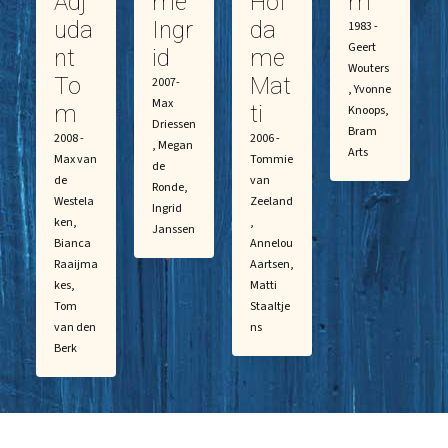
Adj
me
Hof
m
uda
Ingr
da
1983 -
Geert
nt
id
me
Wouters
To
Mat
2007-
, Yvonne
Max
m
ti
Knoops,
Driessen
Bram
2008 -
2006 -
, Megan
Arts
Max van
Tommie
de
de
van
Ronde,
Westela
Zeeland
Ingrid
ken,
,
Janssen
Bianca
Annelou
Raaijma
Aartsen,
kes,
Matti
Tom
Staaltje
van den
ns
Berk