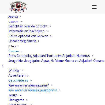
Agenda
Optocht
Wie waren er
Berichten over de optocht
Informatie en inschrijven
allemaal
Route optocht van Gerwen
Optochtreglement
jeugdprins?
Foto’s
Over ons
Prins Connecto, Adjudant Hortus en Adjudant Numerus
Jeugdtrio: Jeugdprins Aqua, Hofdame Moana en Adjudant Oceana
D’n Nar
Adverteren
Geschiedenis
Jeu
Jeu
Jeu
Jeu
Wie waren er allemaal prins?
gdp
gdp
gdp
gdp
Wie waren er allemaal jeugdprins?
Jeugd
rins
rins
rins
rins
Dansgarde
Aqu
Le
es
es