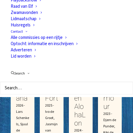
Playbackshow
a,
Gra
Hon
Glo
Raad van Elf
Zwamavonden
Hof
nde
oLo
w
Lidmaatschap
da
met
ulou
met
Huisregels
me
Hof
met
Hof
Contact
Alle commissies op een rijtje
Mo
da
Hof
da
Optocht: informatie en inschrijven
ana
me
da
me
Adverteren
en
Flu
me
s
Lid worden
Adj
o en
s
Glitt
uda
Adj
Baj
er
Search
nt
uda
aQu
en
Oce
nt
in
Gla
ana
Fort
en
mo
Alo
ur
2026 -
2025 -
Lars
Ivo de
haL
2023 -
Schenke
Groot,
Djem de
on
ls, Sjuul
Jasmijn
Punder,
de
van
2024 -
Kiki de