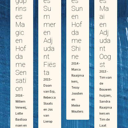
gdp
es
es
es
rins
Su
Sun
Ma
es
m
en
ai
Ma
mer
Hof
en
gic
en
da
Adj
en
Adj
me
uda
Hof
uda
Shi
nt
da
nt
ne
Oog
me
Fiës
st
2014 -
Marco
Sen
ta
2013 -
Raaijma
Tim van
sati
2015 -
kers,
de
Daan
on
Tessy
Bouwen
van Erp,
Joosten
2016 -
huijzen,
Rebecca
en
Willem
Sandra
Slaats
Meike
Verweij,
Raaijma
en Jos
Wouters
Lotte
kers en
van
Bastiaa
Tim de
Lierop
nsen en
Laat