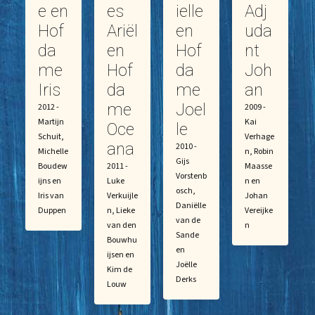
e en
es
ielle
Adj
Hof
Ariël
en
uda
da
en
Hof
nt
me
Hof
da
Joh
Iris
da
me
an
me
Joel
2012 -
2009 -
Martijn
Kai
Oce
le
Schuit,
Verhage
ana
2010 -
Michelle
n, Robin
Gijs
Boudew
2011 -
Maasse
Vorstenb
ijns en
Luke
n en
osch,
Iris van
Verkuijle
Johan
Daniëlle
Duppen
n, Lieke
Vereijke
van de
van den
n
Sande
Bouwhu
en
ijsen en
Joëlle
Kim de
Derks
Louw