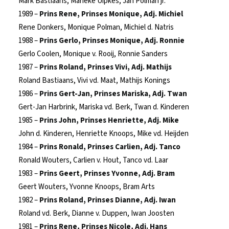
Mark Bastiaans, Marieke Uipkes, Jan Polman jr.
1989 –
Prins Rene, Prinses Monique, Adj. Michiel
Rene Donkers, Monique Polman, Michiel d. Natris
1988 –
Prins Gerlo, Prinses Monique, Adj. Ronnie
Gerlo Coolen, Monique v. Rooij, Ronnie Sanders
1987 –
Prins Roland, Prinses Vivi, Adj. Mathijs
Roland Bastiaans, Vivi vd. Maat, Mathijs Konings
1986 –
Prins Gert-Jan, Prinses Mariska, Adj. Twan
Gert-Jan Harbrink, Mariska vd. Berk, Twan d. Kinderen
1985 –
Prins John, Prinses Henriette, Adj. Mike
John d. Kinderen, Henriette Knoops, Mike vd. Heijden
1984 –
Prins Ronald, Prinses Carlien, Adj. Tanco
Ronald Wouters, Carlien v. Hout, Tanco vd. Laar
1983 –
Prins Geert, Prinses Yvonne, Adj. Bram
Geert Wouters, Yvonne Knoops, Bram Arts
1982 –
Prins Roland, Prinses Dianne, Adj. Iwan
Roland vd. Berk, Dianne v. Duppen, Iwan Joosten
1981 –
Prins Rene, Prinses Nicole, Adj. Hans