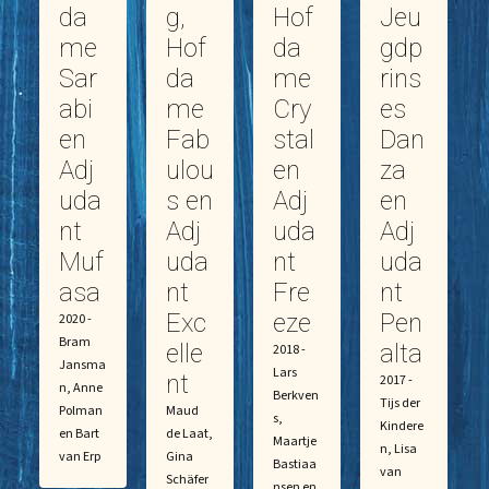
da
g,
Hof
Jeu
me
Hof
da
gdp
Sar
da
me
rins
abi
me
Cry
es
en
Fab
stal
Dan
Adj
ulou
en
za
uda
s en
Adj
en
nt
Adj
uda
Adj
Muf
uda
nt
uda
asa
nt
Fre
nt
Exc
eze
Pen
2020 -
Bram
elle
alta
2018 -
Jansma
Lars
nt
2017 -
n, Anne
Berkven
Tijs der
Polman
Maud
s,
Kindere
en Bart
de Laat,
Maartje
n, Lisa
van Erp
Gina
Bastiaa
van
Schäfer
nsen en