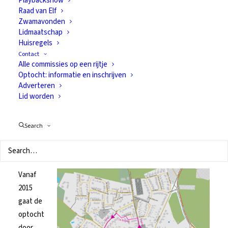
Playbackshow
Raad van Elf
Route optocht
Zwamavonden
Lidmaatschap
van Gerwen
Huisregels
Contact
Alle commissies op een rijtje
Optocht: informatie en inschrijven
Adverteren
Lid worden
Route optocht van
Search
Gerwen
Vanaf
2015
gaat de
optocht
door