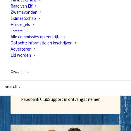
Playbackshow
Raad van Elf
Zwamavonden
Lidmaatschap
Huisregels
Contact
Alle commissies op een rijtje
Optocht: informatie en inschrijven
Adverteren
Lid worden
Mooie donatie van Rabo
ClubSupport
Search
8 oktober 2024
Gisteravond mochten we een mooie cheque van
Rabobank ClubSupport in ontvangst nemen