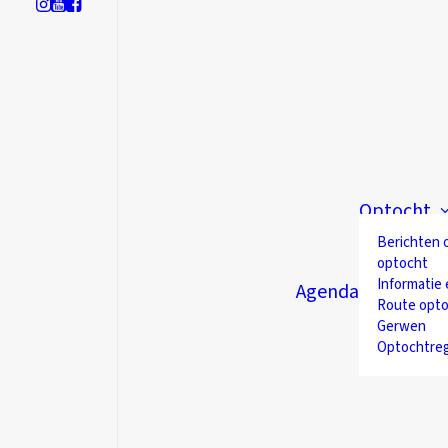
Optocht
Berichten 
optocht
Informatie 
Agenda
Route opto
Gerwen
Optochtre