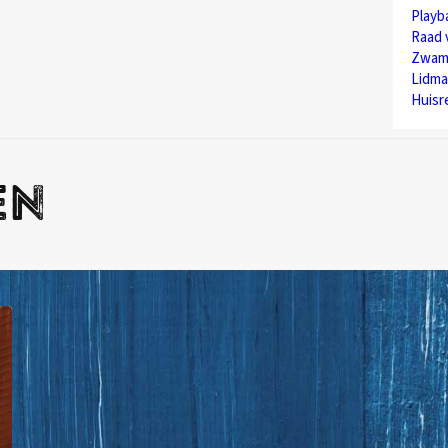
Play
Raad 
Zwam
Lidma
Huisr
en