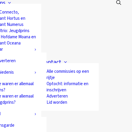
ns
 Connecto,
ant Hortus en
ant Numerus
trio: Jeugdprins
 Hofdame Moana en
ant Oceana
ar
verteren
Contact
Alle commissies op een
iedenis
rijtje
 waren er allemaal
Optocht: informatie en
ns?
inschrijven
 waren er allemaal
Adverteren
ugdprins?
Lid worden
d
nsgarde