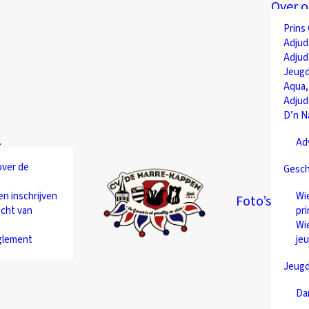
Over o
Prins
Adjud
Adjud
Jeugd
Aqua,
Adjud
D’n N
Ad
over de
Gesch
en inschrijven
Wie
Foto’s
cht van
pri
Wie
glement
je
Jeug
Da