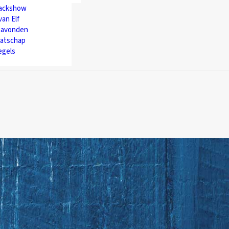
backshow
van Elf
avonden
atschap
egels