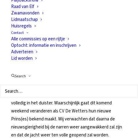
Playbackshow
Raad van Elf
ut? (4)
Zwamavonden
Lidmaatschap
Huisregels
5 november 2019
In
Van alles
Contact
Alle commissies op een rijtje
Optocht: informatie en inschrijven
Adverteren
Lid worden
De storm rondom het raden van onze nieuwe hoogheden is
Search
ondertussen een beetje gaan liggen. Sommigen zeggen het
te weten, maar komen vooralsnog niet verder dan ene Pipo
de C. of good old Mama L. Kortom, bijna iedereen tast
volledig in het duister. Waarschijnlijk gaat dit komend
weekend veranderen als
CV De Wetters
hun nieuwe
Prins(es) bekend maakt. Wij verwachten dat daarna de
nieuwsgierigheid bij de narren weer aangewakkerd zal zijn
en dat de jacht weer ten volle geopend zal worden.