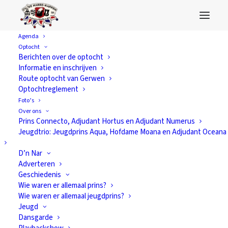
Agenda
Optocht
Berichten over de optocht
Informatie en inschrijven
Route optocht van Gerwen
Optochtreglement
Foto’s
Over ons
Prins Connecto, Adjudant Hortus en Adjudant Numerus
Jeugdtrio: Jeugdprins Aqua, Hofdame Moana en Adjudant Oceana
D’n Nar
Adverteren
Geschiedenis
Wie waren er allemaal prins?
Wie waren er allemaal jeugdprins?
Ben dur bij in ons
Jeugd
Dansgarde
Narregat: wie wor