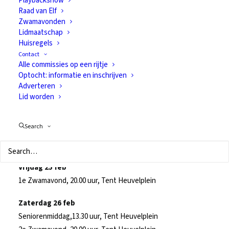
Playbackshow
Raad van Elf
Zwamavonden
Lidmaatschap
23 februari 2011
In
Van alles
Huisregels
Contact
Alle commissies op een rijtje
Optocht: informatie en inschrijven
Adverteren
Zoals u wellicht heeft gezien wordt er weer volop gewerkt
Lid worden
aan de Tent op het Heuvelplein. Kortom Carnaval 2011 is in
aantocht!!!
Search
Het programma ziet er als volgt uit:
Vrijdag 25 feb
1e Zwamavond, 20.00 uur, Tent Heuvelplein
Zaterdag 26 feb
Seniorenmiddag,13.30 uur, Tent Heuvelplein