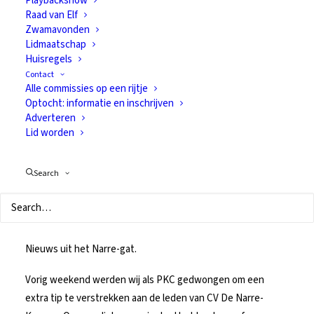
Playbackshow
Raad van Elf
Zwamavonden
Lidmaatschap
Nieuwe tips over
Huisregels
Contact
de prins(es) van
Alle commissies op een rijtje
Optocht: informatie en inschrijven
2022! (5)
Adverteren
Lid worden
9 november 2021
In
Van alles
Search
Nieuws uit het Narre-gat.
Vorig weekend werden wij als PKC gedwongen om een
extra tip te verstrekken aan de leden van CV De Narre-