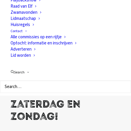
Playbackshow
Raad van Elf
Zwamavonden
Lidmaatschap
Huisregels
Contact
Alle commissies op een rijtje
Optocht: informatie en inschrijven
Adverteren
Lid worden
Programma 2022:
Search
feest in Residentie
D'n Heuvel op
zaterdag en
zondag!