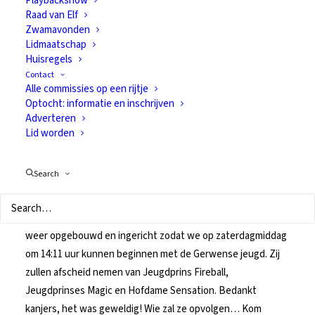
Playbackshow
Witte rook in 't
Raad van Elf
Zwamavonden
Narre-gat! (6)
Lidmaatschap
Huisregels
Contact
Alle commissies op een rijtje
16 november 2016
In
Van alles
Optocht: informatie en inschrijven
Adverteren
Lid worden
Search
Aanstaande zaterdag 19 november is het weer zover. Het
jaarlijkse prinsenbal van CV de Narre-Kappen staat dan op
het programma bij carnaval minnend Nuenen. De tent wordt
weer opgebouwd en ingericht zodat we op zaterdagmiddag
om 14:11 uur kunnen beginnen met de Gerwense jeugd. Zij
zullen afscheid nemen van Jeugdprins Fireball,
Jeugdprinses Magic en Hofdame Sensation. Bedankt
kanjers, het was geweldig! Wie zal ze opvolgen… Kom