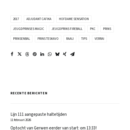
2017
ADJUDANT CAFIKA
HOFDAME SENSATION
JEUGDPRINSES MAGIC
JEUGDPRINS FIREBALL
PKC
PRINS
PRINSENBAL
PRINS TESKAVO
RAAIJ
TIPS
VERRAI
RECENTE BERICHTEN
Lijn 111 aangepaste haltetijden
11 februari 2026
Optocht van Gerwen eerder van start: om 13:33!