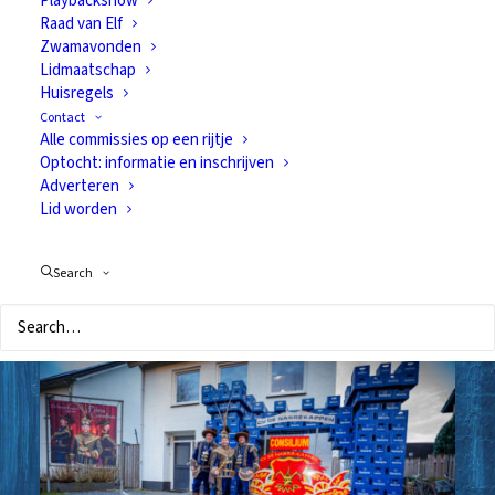
Playbackshow
Raad van Elf
Zwamavonden
Lidmaatschap
Huisregels
Voorverkoop Gerwense
Contact
Alle commissies op een rijtje
Zwamavonden 2020
Optocht: informatie en inschrijven
Adverteren
31 december 2019
Lid worden
De voorverkoop is op woensdag 8 januari van
19.30 tot 20.30 uur in ’t Huysven
Search