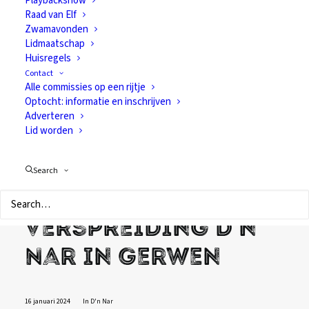
Playbackshow
Raad van Elf
Zwamavonden
Lidmaatschap
Huisregels
Contact
Alle commissies op een rijtje
Optocht: informatie en inschrijven
Adverteren
Lid worden
"Hij is dikker dan
anders!" -
Search
Donderdagavond:
verspreiding D’n
Nar in Gerwen
16 januari 2024
In
D'n Nar