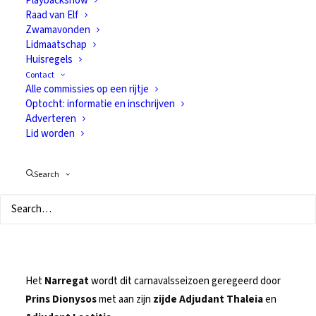
Playbackshow
Raad van Elf
met Prins
Zwamavonden
Lidmaatschap
Dionysos,
Huisregels
Contact
Adjudant Thaleia
Alle commissies op een rijtje
Optocht: informatie en inschrijven
en Adjudant
Adverteren
Lid worden
Laetitia
Search
25 november 2023
In
Geschiedenis
Het
Narregat
wordt dit carnavalsseizoen geregeerd door
Prins Dionysos
met aan zijn
zijde Adjudant Thaleia
en