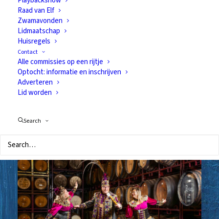
Playbackshow
Raad van Elf
Zwamavonden
Goddelijk Gerwens
Lidmaatschap
Huisregels
Genoten!
Contact
Alle commissies op een rijtje
27 februari 2024
Optocht: informatie en inschrijven
Prins Dionysos, Adjudant Thaleia en Adjudant
Adverteren
Laetitia blikken terug op een vet, dik geslaagd
Lid worden
carnaval!
Search