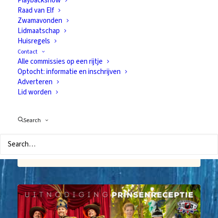
Playbackshow
Raad van Elf
Zwamavonden
Lidmaatschap
Huisregels
Carnaval 2021 zonder
Contact
Alle commissies op een rijtje
Prins(es) Carnaval in
Optocht: informatie en inschrijven
Nuenen c.a.
Adverteren
Lid worden
12 september 2020
Persbericht: de vier carnavalsverenigingen
Search
hebben unaniem besloten om komend seizoen
geen hoogheden te installeren.