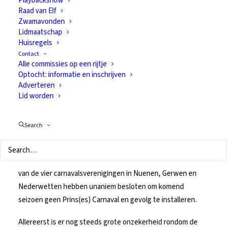
Playbackshow
Raad van Elf
zonder Prins(es)
Zwamavonden
Lidmaatschap
Carnaval in
Huisregels
Contact
Nuenen c.a.
Alle commissies op een rijtje
Optocht: informatie en inschrijven
Adverteren
Lid worden
12 september 2020
In
Geschiedenis
Search
Een historisch besluit in de gemeente Nuenen: de besturen
van de vier carnavalsverenigingen in Nuenen, Gerwen en
Nederwetten hebben unaniem besloten om komend
seizoen geen Prins(es) Carnaval en gevolg te installeren.
Allereerst is er nog steeds grote onzekerheid rondom de