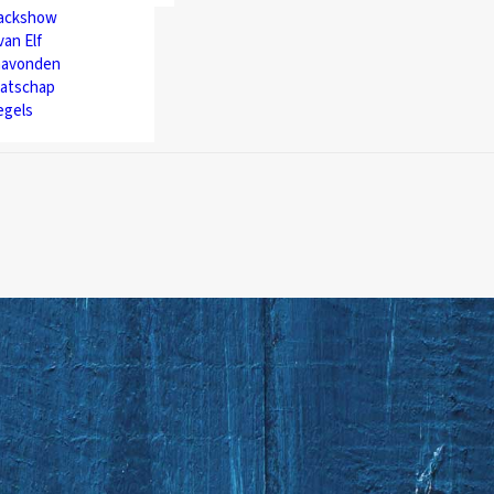
backshow
van Elf
avonden
atschap
egels