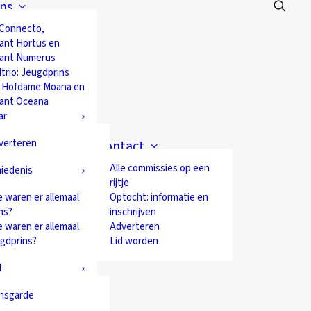
ns
 Connecto,
ant Hortus en
ant Numerus
trio: Jeugdprins
 Hofdame Moana en
ant Oceana
ar
verteren
Contact
Alle commissies op een
iedenis
rijtje
 waren er allemaal
Optocht: informatie en
ns?
inschrijven
 waren er allemaal
Adverteren
ugdprins?
Lid worden
d
nsgarde