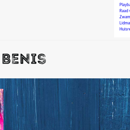
Play
Raad 
Zwam
Lidma
Huisr
 Benis