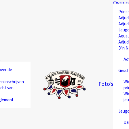
Over o
Prins
Adjud
Adjud
Jeugd
Aqua,
Adjud
D’n N
Ad
over de
Gesch
en inschrijven
Wie
Foto’s
cht van
pri
Wie
glement
je
Jeug
Da