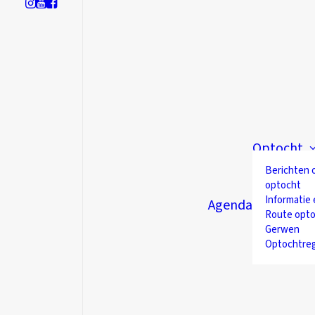
Optocht
Berichten 
optocht
Informatie 
Agenda
Route opto
Gerwen
Optochtre