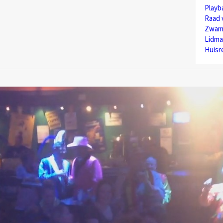
Play
Raad 
Zwam
Lidma
Huisr