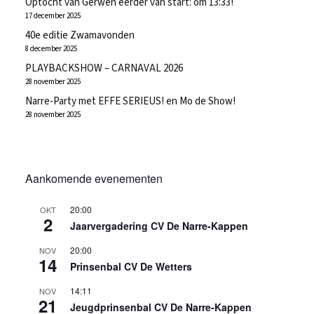
Optocht van Gerwen eerder van start: om 13:33!
17 december 2025
40e editie Zwamavonden
8 december 2025
PLAYBACKSHOW – CARNAVAL 2026
28 november 2025
Narre-Party met EFFE SERIEUS! en Mo de Show!
28 november 2025
Aankomende evenementen
20:00
OKT
2
Jaarvergadering CV De Narre-Kappen
20:00
NOV
14
Prinsenbal CV De Wetters
14:11
NOV
21
Jeugdprinsenbal CV De Narre-Kappen