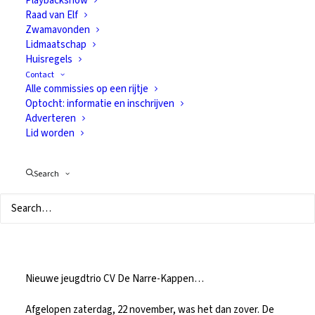
Playbackshow
Raad van Elf
Zwamavonden
Lidmaatschap
Huisregels
Contact
Alle commissies op een rijtje
Optocht: informatie en inschrijven
Adverteren
Lid worden
Jeugdtrio 2009!!!
Search
23 november 2008
In
Van alles
Nieuwe jeugdtrio CV De Narre-Kappen…
Afgelopen zaterdag, 22 november, was het dan zover. De