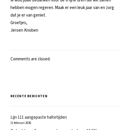
Ik wou jullie bedanken voor de 6 fijne uren die we samen
hebben mogen regeren. Maak er een leuk jaar van en zorg
dat je er van geniet.
Groetjes,
Jeroen Knoben
Comments are closed.
RECENTE BERICHTEN
Lijn 111 aangepaste haltetijden
11 februari 2026