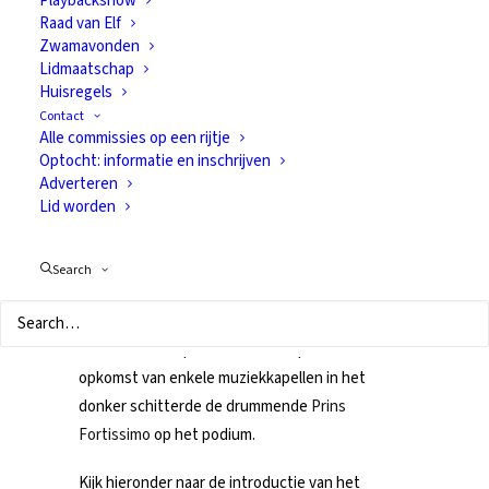
Playbackshow
Raad van Elf
22 november 2009
In
Media
,
Van alles
Zwamavonden
Lidmaatschap
Huisregels
Contact
Gisteravond hebben we in Residentie “D’n Tent”
Alle commissies op een rijtje
afscheid genomen van Prins D’n Afdronk en zijn
Optocht: informatie en inschrijven
adjudanten Dubbel en Trippel. Ze stonden toch
Adverteren
Lid worden
symbool voor een keileuk en geslaagd
carnavalsseizoen. Nadat zij op een voor
destilleerders gepaste wijze
afgeserveerd
Search
waren door de Dames van de Raad, werd het tijd
om de nieuwe prins en zijn adjudanten voor te
stellen aan het publiek. Na een spannende
opkomst van enkele muziekkapellen in het
donker schitterde de drummende
Prins
Fortissimo
op het podium.
Kijk hieronder naar de introductie van het