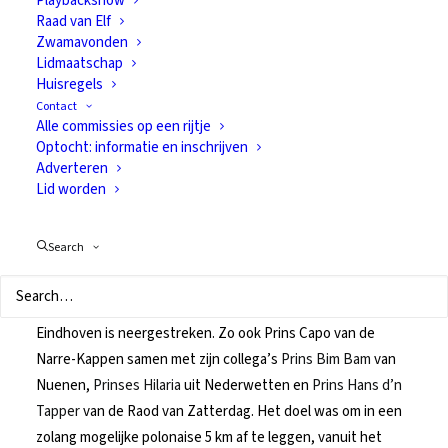
Playbackshow
Raad van Elf
Serious Request!!!
Zwamavonden
Lidmaatschap
Huisregels
20 december 2010
In
Van alles
Contact
Alle commissies op een rijtje
Optocht: informatie en inschrijven
Adverteren
Lid worden
Eindhoven 19 december 2010
– Zondagmorgen 11.00 uur
Search
vertrokken vanuit het Klokgebouw op Strijp ruim 4000
hardlopers en recreatieve wandelaars met maar 1 doel: geld
inzamelen voor het Glazen Huis dat dit jaar op de Markt in
Eindhoven is neergestreken. Zo ook Prins Capo van de
Narre-Kappen samen met zijn collega’s
Prins Bim Bam
van
Nuenen,
Prinses Hilaria
uit Nederwetten en
Prins Hans d’n
Tapper
van de Raod van Zatterdag. Het doel was om in een
zolang mogelijke polonaise 5 km af te leggen, vanuit het