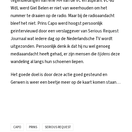
tegenbiedingen van ene HH van de VC en aspirant VC-lid
WdL werd Giel Belen er niet van weerhouden om het
nummer te draaien op de radio. Maar bij de radioaandacht
bleef het niet. Prins Capo werd hoogst persoonlijk
geïntervieuwd door een verslaggever van
Serious Request
Journaal
wat iedere dag op de Nederlandsche TV wordt
uitgezonden. Persoonlijk denk ik dat hij nu wel genoeg
mediaaandacht heeft gehad, er zijn mensen die
tijdens
deze
wandeling al langs hun schoenen liepen.
Het goede doel is door deze actie goed gesteund en
Gerwen is weer een beetje meer op de kaart komen staan…
CAPO
PRINS
SERIOUS REQUEST