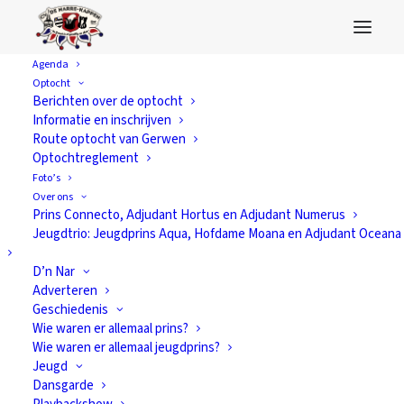
Agenda
Optocht
Berichten over de optocht
Informatie en inschrijven
Route optocht van Gerwen
Optochtreglement
Foto’s
Over ons
Prins Connecto, Adjudant Hortus en Adjudant Numerus
Jeugdtrio: Jeugdprins Aqua, Hofdame Moana en Adjudant Oceana
D’n Nar
Adverteren
Geschiedenis
Wie waren er allemaal prins?
Wie waren er allemaal jeugdprins?
Prins Capo zet
Jeugd
Dansgarde
zich in voor