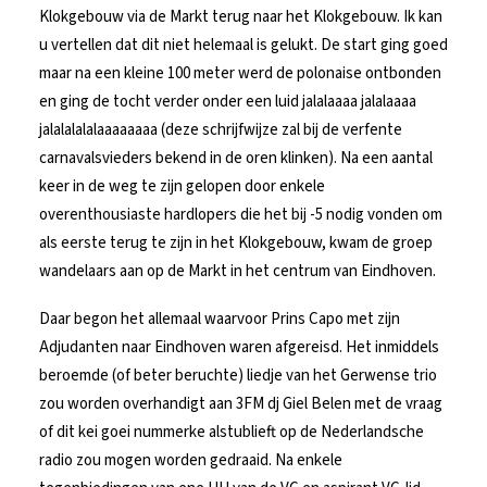
Klokgebouw via de Markt terug naar het Klokgebouw. Ik kan
u vertellen dat dit niet helemaal is gelukt. De start ging goed
maar na een kleine 100 meter werd de polonaise ontbonden
en ging de tocht verder onder een luid jalalaaaa jalalaaaa
jalalalalalaaaaaaaa (deze schrijfwijze zal bij de verfente
carnavalsvieders bekend in de oren klinken). Na een aantal
keer in de weg te zijn gelopen door enkele
overenthousiaste hardlopers die het bij -5 nodig vonden om
als eerste terug te zijn in het Klokgebouw, kwam de groep
wandelaars aan op de Markt in het centrum van Eindhoven.
Daar begon het allemaal waarvoor Prins Capo met zijn
Adjudanten naar Eindhoven waren afgereisd. Het inmiddels
beroemde (of beter beruchte) liedje van het Gerwense trio
zou worden overhandigt aan 3FM dj Giel Belen met de vraag
of dit kei goei nummerke alstublieft op de Nederlandsche
radio zou mogen worden gedraaid. Na enkele