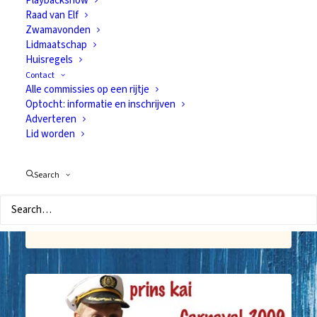
Playbackshow
Raad van Elf
Zwamavonden
Lidmaatschap
Huisregels
Contact
Alle commissies op een rijtje
Optocht: informatie en inschrijven
Adverteren
Lid worden
Prins d’n Afdronk is
Search
nieuwe prins
24 november 2008