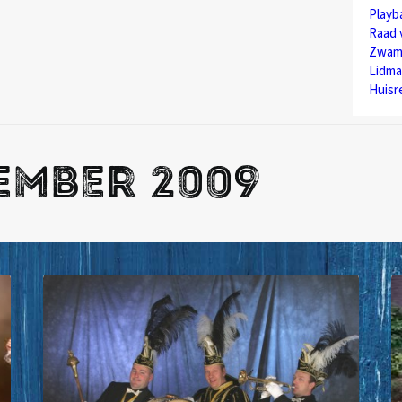
Play
Raad 
Zwam
Lidma
Huisr
ember 2009