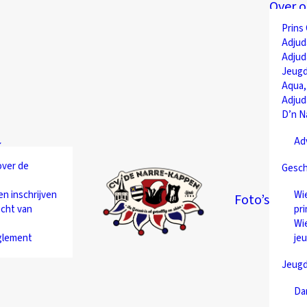
Over o
Prins
Adjud
Adjud
Jeugd
Aqua,
Adjud
D’n N
Ad
over de
Gesch
en inschrijven
Wie
Foto’s
cht van
pri
Wie
glement
je
Jeug
Da