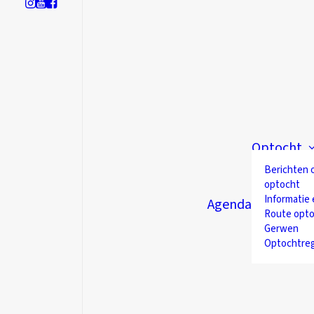
Optocht
Berichten 
optocht
Informatie 
Agenda
Route opto
Gerwen
Optochtre