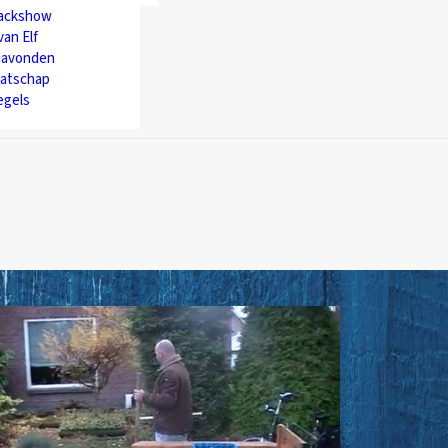
backshow
van Elf
avonden
atschap
egels