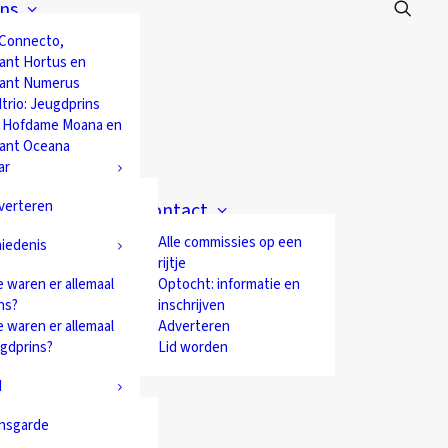
ns
 Connecto,
ant Hortus en
ant Numerus
trio: Jeugdprins
 Hofdame Moana en
ant Oceana
ar
verteren
Contact
Alle commissies op een
iedenis
rijtje
 waren er allemaal
Optocht: informatie en
ns?
inschrijven
 waren er allemaal
Adverteren
ugdprins?
Lid worden
d
nsgarde