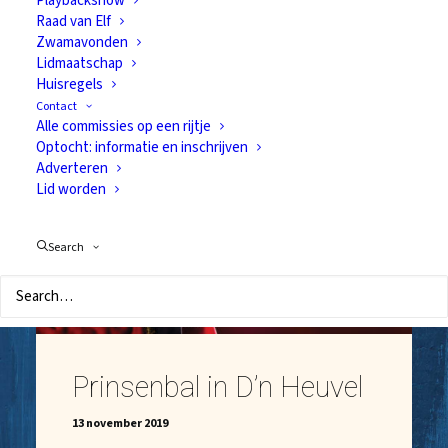
Playbackshow
Raad van Elf
Narregat: wie wor ut? (6)
Zwamavonden
Lidmaatschap
20 november 2019
Huisregels
De laatste tip om een tipje van de sluier op te
Contact
Alle commissies op een rijtje
lichten...
Optocht: informatie en inschrijven
Adverteren
Lid worden
Search
Prinsenbal in D’n Heuvel
13 november 2019