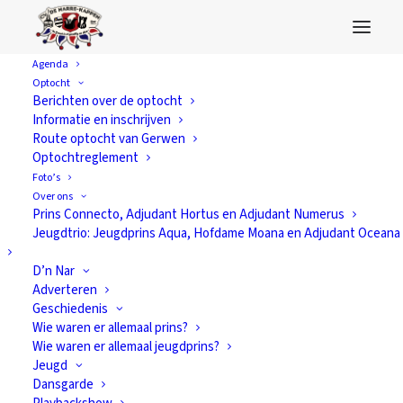
Agenda
Optocht
D’n Heuvel
Berichten over de optocht
Informatie en inschrijven
Route optocht van Gerwen
Optochtreglement
Foto’s
Over ons
Prins Connecto, Adjudant Hortus en Adjudant Numerus
Jeugdtrio: Jeugdprins Aqua, Hofdame Moana en Adjudant Oceana
D’n Nar
Adverteren
Geschiedenis
Wie waren er allemaal prins?
Wie waren er allemaal jeugdprins?
Jeugd
Dansgarde
Ben dur bij in ons