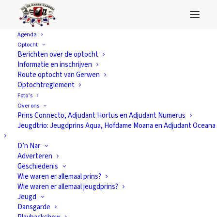
Agenda
Optocht
Berichten over de optocht
Informatie en inschrijven
Route optocht van Gerwen
Optochtreglement
Foto’s
Over ons
Prins Connecto, Adjudant Hortus en Adjudant Numerus
Jeugdtrio: Jeugdprins Aqua, Hofdame Moana en Adjudant Oceana
Prinsenbal in D'n
D’n Nar
Heuvel
Adverteren
Geschiedenis
Wie waren er allemaal prins?
13 november 2019
In
Van alles
Wie waren er allemaal jeugdprins?
Jeugd
Dansgarde