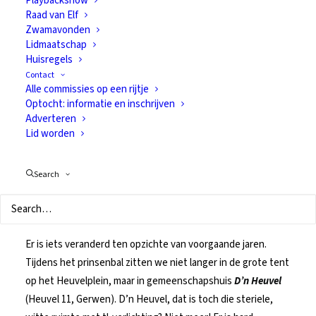
Playbackshow
Raad van Elf
Zwamavonden
Over anderhalve week is het zover: 23 november, prinsenbal
Lidmaatschap
Huisregels
van De Narre-Kappen. Eindelijk mogen de nieuwe
Contact
hoogheden zich bekend maken. ’s Middags wordt er eerst
Alle commissies op een rijtje
nog passend afscheid genomen van
Jeugdprinses Amazing
Optocht: informatie en inschrijven
met haar adjudant en hofdame en ’s avonds is de beurt aan
Adverteren
Lid worden
Prins Ceño
en zijn gevolg. Daarna is het aan de nieuwelingen
en daarmee gaat voor ons het nieuwe seizoen echt van
start.
Search
Prinsenbal: in D’n Heuvel
Er is iets veranderd ten opzichte van voorgaande jaren.
Tijdens het prinsenbal zitten we niet langer in de grote tent
op het Heuvelplein, maar in gemeenschapshuis
D
’n Heuvel
(Heuvel 11, Gerwen). D’n Heuvel, dat is toch die steriele,