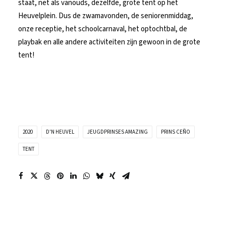
staat, net als vanouds, dezelfde, grote tent op het
Heuvelplein. Dus de zwamavonden, de seniorenmiddag,
onze receptie, het schoolcarnaval, het optochtbal, de
playbak en alle andere activiteiten zijn gewoon in de grote
tent!
2020
D'N HEUVEL
JEUGDPRINSES AMAZING
PRINS CEÑO
TENT