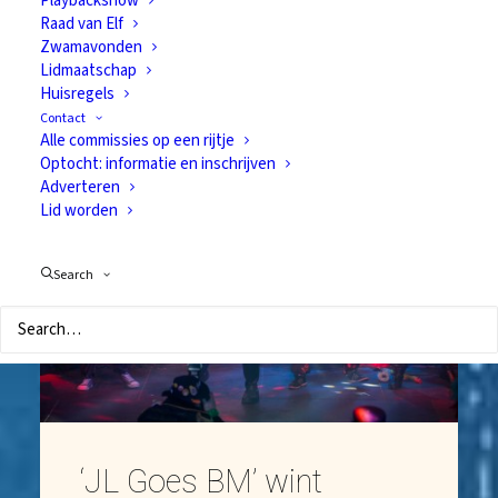
Brunch: jubilarissen
Playbackshow
Raad van Elf
8 februari 2016
Zwamavonden
Lidmaatschap
Huisregels
Contact
Alle commissies op een rijtje
Optocht: informatie en inschrijven
Adverteren
Lid worden
Search
‘JL Goes BM’ wint