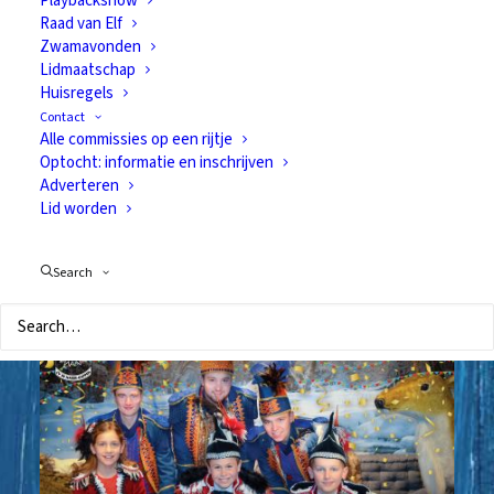
Playbackshow
Frans Bunthof
Raad van Elf
Zwamavonden
gehuldigd: 55 jaar lid!
Lidmaatschap
Huisregels
12 november 2018
Contact
Afgelopen zondag, de elfde van de elfde,
Alle commissies op een rijtje
Optocht: informatie en inschrijven
bestonden wij als vereniging precies 55 jaar.
Adverteren
Frans Bunthof is er vanaf het allereerste begin
Lid worden
bij geweest, dus het is ook zijn 55-jarig jubileum!
Search