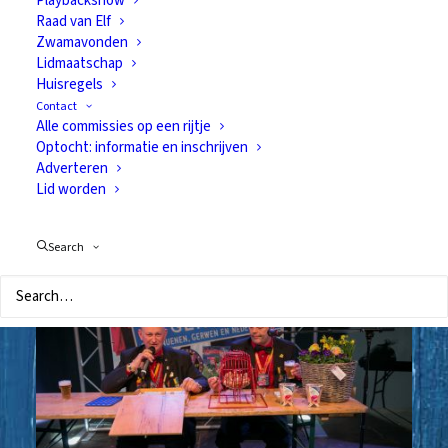
Playbackshow
Raad van Elf
Zwamavonden
Frans Bunthof is Senior
Lidmaatschap
Huisregels
van het Jaar 2019
Contact
Alle commissies op een rijtje
23 februari 2019
Optocht: informatie en inschrijven
Tijdens de gezellige seniorenmiddag is Frans
Adverteren
Bunthof uitgeroepen tot Senior van het Jaar.
Lid worden
Search