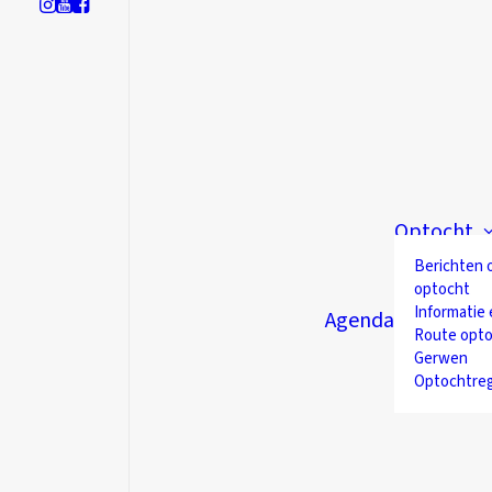
Optocht
Berichten 
optocht
Informatie 
Agenda
Route opto
Gerwen
Optochtre