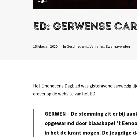
ED: Gerwense carn
15 februari 2020
In
Geschiedenis
,
Van alles
,
Zwamavonden
Het Eindhovens Dagblad was gisteravond aanwezig t
erover op de website van het ED!
GERWEN – De stemming zit er bij aank
opgewarmd door blaaskapel ’t Eenood
in het de krant mogen. De jeugdige d