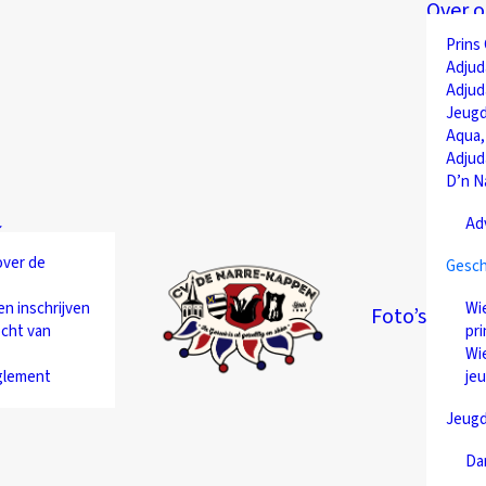
Over o
Prins
Adjud
Adjud
Jeugd
Aqua,
Adjud
D’n N
Ad
over de
Gesch
en inschrijven
Wie
Foto’s
cht van
pri
Wie
glement
je
Jeug
Da