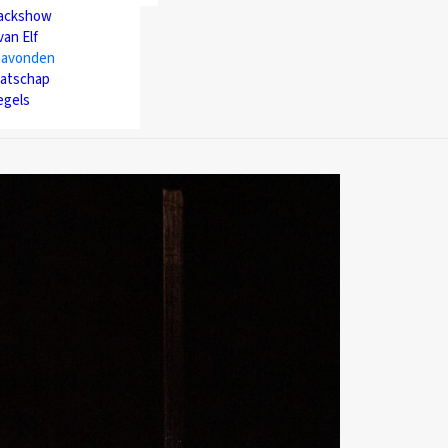
backshow
van Elf
avonden
atschap
egels