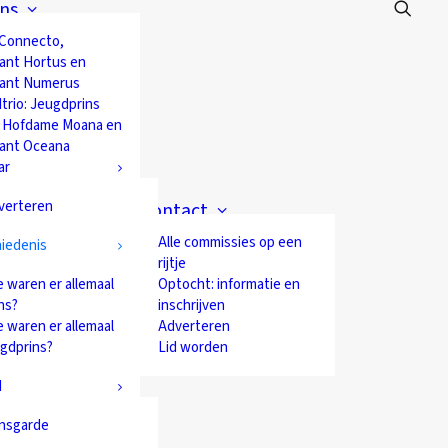
ns
 Connecto,
ant Hortus en
ant Numerus
trio: Jeugdprins
 Hofdame Moana en
ant Oceana
ar
verteren
Contact
Alle commissies op een
iedenis
rijtje
 waren er allemaal
Optocht: informatie en
ns?
inschrijven
 waren er allemaal
Adverteren
ugdprins?
Lid worden
d
nsgarde