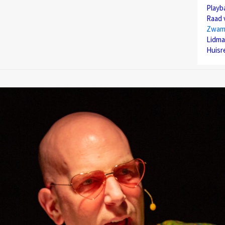
Play
Raad 
Zwam
Lidma
Huisr