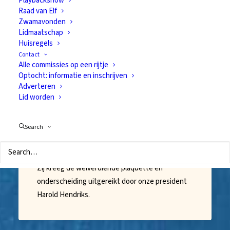
Playbackshow
Raad van Elf
Zwamavonden
Lidmaatschap
Huisregels
Contact
Alle commissies op een rijtje
Optocht: informatie en inschrijven
Adverteren
Lid worden
Riekie Polman is Senior
Search
van het Jaar 2020
15 februari 2020
Zij kreeg de welverdiende plaquette en
onderscheiding uitgereikt door onze president
Harold Hendriks.